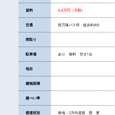
賃料
6,6万円（月額）
交通
投刃塚バス停 徒歩約4分
間取り
駐車場
あり 無料 空き1台
地目
建物面積
建ぺい率
接道状況
角地：2方向道路 西 東