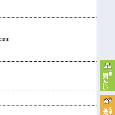
2階建
買いたい
土地・家を
売りたい
高く・早く