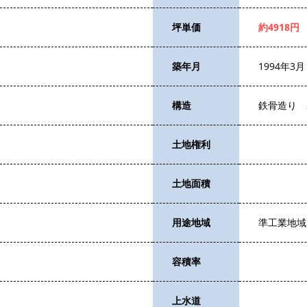
坪単価
約4918円
築年月
1994年3月
構造
鉄骨造り 
土地権利
土地面積
用途地域
準工業地域
容積率
上水道