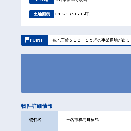
1703㎡（515.15坪）
土地面積
POINT
敷地面積５１５．１５坪の事業用地が出ま
物件詳細情報
物件名
玉名市横島町横島