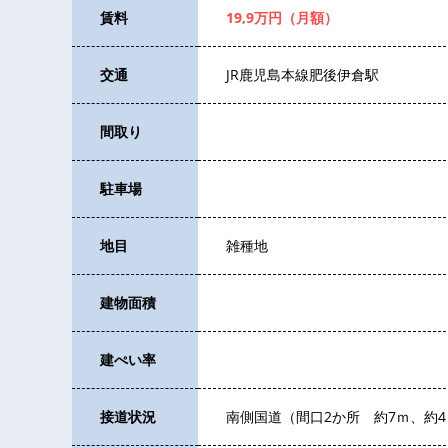
賃料
19,9万円（月額）
交通
JR鹿児島本線肥後伊倉駅
間取り
駐車場
地目
雑種地
建物面積
建ぺい率
接道状況
南側国道（間口2か所 約7ｍ、約4