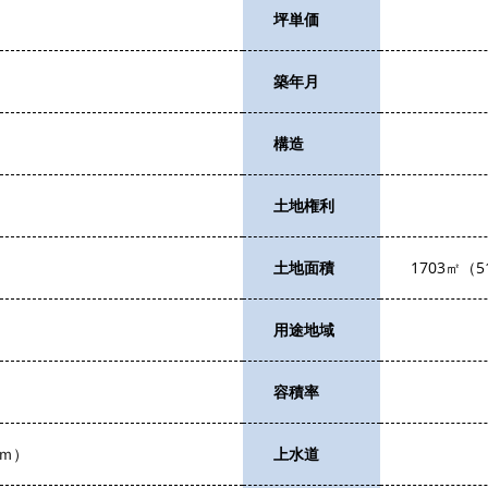
坪単価
築年月
構造
土地権利
土地面積
1703㎡（5
用途地域
容積率
ｍ）
上水道