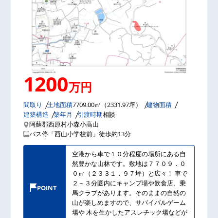
1200
万円
間取り
土地面積
7709.00㎡（2331.97坪）
建物面積
建築構造
築年月
引渡時期
相談
阿蘇郡西原村小森小高山
バス停「西山小学校前」徒歩約13分
空港から車で１０分程度の場所にある自
然豊かな山林です。敷地は７７０９．０
０㎡（２３３１．９７坪）と広々！ 車で
２～３分圏内にキャンプ場や飲食店、乗
POINT
馬クラブがあります。そのままの自然の
山が楽しめますので、サバイバルゲーム
場や 木を生かしたアスレチック場などが