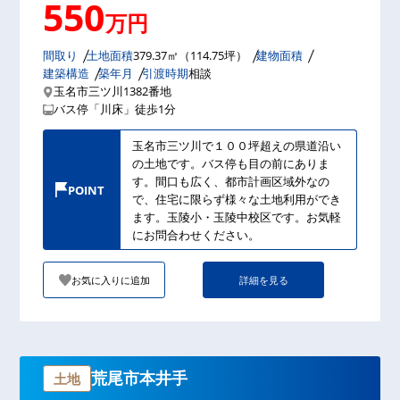
550
万円
間取り
土地面積
379.37㎡（114.75坪）
建物面積
建築構造
築年月
引渡時期
相談
玉名市三ツ川1382番地
バス停「川床」徒歩1分
玉名市三ツ川で１００坪超えの県道沿い
の土地です。バス停も目の前にありま
す。間口も広く、都市計画区域外なの
POINT
で、住宅に限らず様々な土地利用ができ
ます。玉陵小・玉陵中校区です。お気軽
にお問合わせください。
お気に入りに追加
詳細を見る
荒尾市本井手
土地