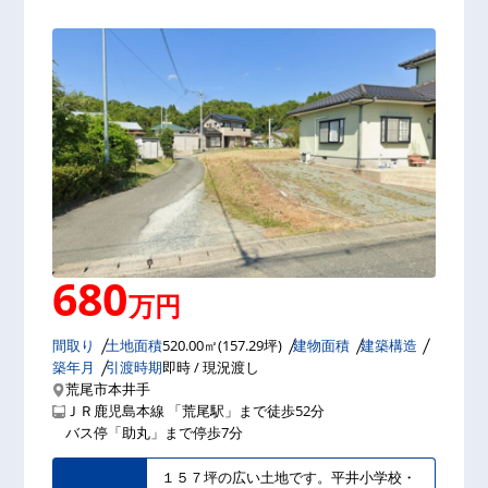
680
万円
間取り
土地面積
520.00㎡(157.29坪)
建物面積
建築構造
築年月
引渡時期
即時 / 現況渡し
荒尾市本井手
ＪＲ鹿児島本線 「荒尾駅」まで徒歩52分
バス停「助丸」まで停歩7分
１５７坪の広い土地です。平井小学校・