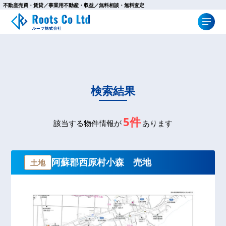
不動産売買・賃貸／事業用不動産・収益／無料相談・無料査定
検索結果
5件
該当する物件情報が
あります
阿蘇郡西原村小森 売地
土地