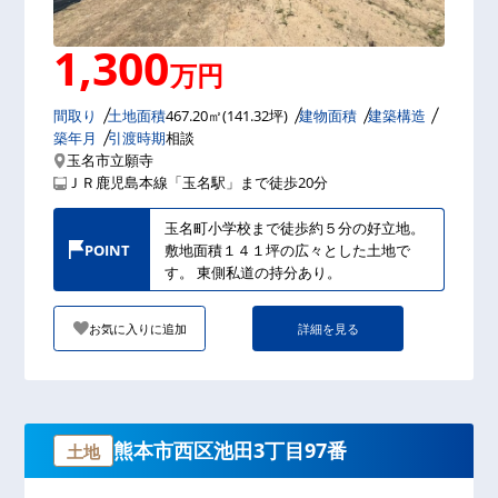
1,300
万円
間取り
土地面積
467.20㎡(141.32坪)
建物面積
建築構造
築年月
引渡時期
相談
玉名市立願寺
ＪＲ鹿児島本線「玉名駅」まで徒歩20分
玉名町小学校まで徒歩約５分の好立地。
POINT
敷地面積１４１坪の広々とした土地で
す。 東側私道の持分あり。
お気に入りに追加
詳細を見る
熊本市西区池田3丁目97番
土地