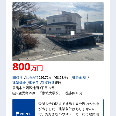
800
万円
間取り
土地面積
226.72㎡（68.58坪）
建物面積
建築構造
築年月
引渡時期
即時
熊本市西区池田3丁目97番
JR鹿児島本線 「崇城大学前」 徒歩約10分
崇城大学前駅まで徒歩１０分圏内の土地
が出ました。建築条件はありませんの
POINT
で、お好きなハウスメーカーにて建築頂