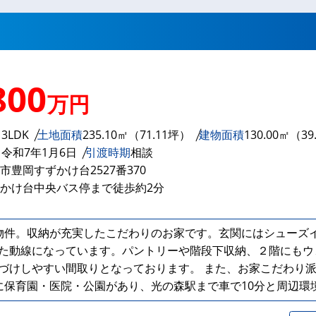
800
万円
り
3LDK
土地面積
235.10㎡（71.11坪）
建物面積
130.00㎡（39
月
令和7年1月6日
引渡時期
相談
市豊岡すずかけ台2527番370
かけ台中央バス停まで徒歩約2分
物件。収納が充実したこだわりのお家です。玄関にはシューズ
た動線になっています。パントリーや階段下収納、２階にもウ
づけしやすい間取りとなっております。 また、お家こだわり
に保育園・医院・公園があり、光の森駅まで車で10分と周辺環