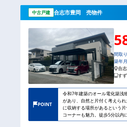
合志市豊岡 売物件
中古戸建
5
間取
築年
合志
すず
令和7年建築のオール電化築浅
があり、自然と片付く考えられ
POINT
に収納する場所があるという片
コーナーも魅力。徒歩5分以内