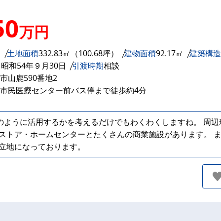
50
万円
り
土地面積
332.83㎡（100.68坪）
建物面積
92.17㎡
建築構造
月
昭和54年９月30日
引渡時期
相談
市山鹿590番地2
市民医療センター前バス停まで徒歩約4分
どのように活用するかを考えるだけでもわくわくしますね。 周辺
ストア・ホームセンターとたくさんの商業施設があります。 ま
立地になっております。