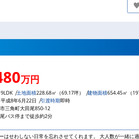
480
万円
り
9LDK
土地面積
228.68㎡（69.17坪）
建物面積
654.45㎡（19
月
平成8年6月22日
引渡時期
即時
市三角町大田尾850-12
尾バス停まで徒歩約2分
ーはせわしない日常を忘れさせてくれます。 大人数が一緒に過