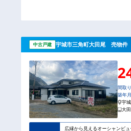
宇城市三角町大田尾 売物件
中古戸建
2
間取
築年
宇城
大田
広縁から見えるオーシャンビュ