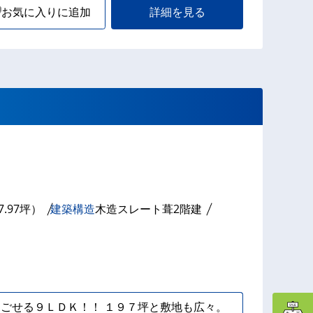
お気に入りに追加
詳細を見る
7.97坪）
建築構造
木造スレート葺2階建
ごせる９ＬＤＫ！！ １９７坪と敷地も広々。